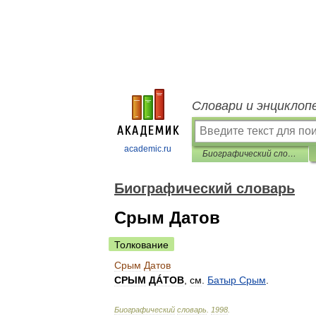
Словари и энциклоп
academic.ru
Биографический словарь
Биографический словарь
Срым Датов
Толкование
Срым
Датов
СРЫМ
ДÁТОВ
,
см
.
Батыр
Срым
.
Биографический
словарь
.
1998
.