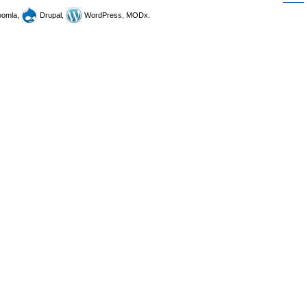
omla,
Drupal,
WordPress, MODx.