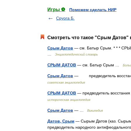
Игры ⚽
Поможем сделать НИР
Сруога Б.
Смотреть что такое "Срым Датов" 
Срым Датов
— см. Батыр Срым. * * * С
…
Энциклопедический словарь
СРЫМ ДАТОВ
— см. Батыр Срым …
Боль
Срым Датов
— предводитель восстания
советская энциклопедия
СРЫМ ДАТОВ
— предводитель восстания
историческая энциклопедия
Срым Датов
— …
Википедия
Датов, Срым
— Сырым Датов (каз. Сырым 
предводитель народного антифеодального