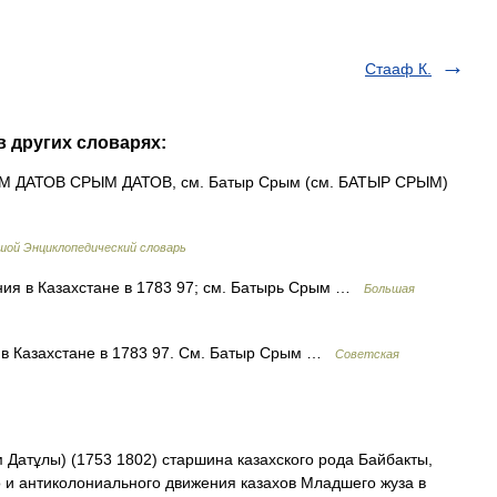
Стааф К.
в других словарях:
РЫМ ДАТОВ СРЫМ ДАТОВ, см. Батыр Срым (см. БАТЫР СРЫМ)
шой Энциклопедический словарь
 в Казахстане в 1783 97; см. Батырь Срым …
Большая
 в Казахстане в 1783 97. См. Батыр Срым …
Советская
Датұлы) (1753 1802) старшина казахского рода Байбакты,
 и антиколониального движения казахов Младшего жуза в